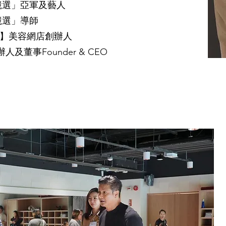
姐競選」亞軍及藝⼈
競選」導師
shop】美容網店創辦⼈
人及董事Founder & CEO