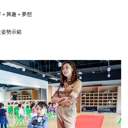
字＋興趣＋夢想
走姿勢示範