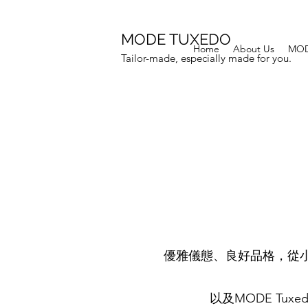
MODE TUXEDO
Home
About Us
MOD
Tailor-made, especially made for you.
優雅儀態、良好品格，從
以及MODE Tu