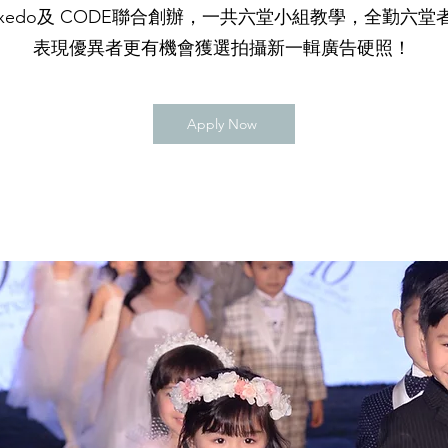
Tuxedo及 CODE聯合創辦，一共六堂小組教學，全勤六
表現優異者更有機會獲選拍攝新一輯廣告硬照！
Apply Now